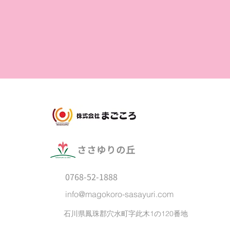
​ささゆりの丘
0768-52-1888
info@magokoro-sasayuri.com
石川県鳳珠郡穴水町字此木1の120番地