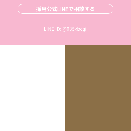
採用公式LINEで相談する
LINE ID: @085kbcgi