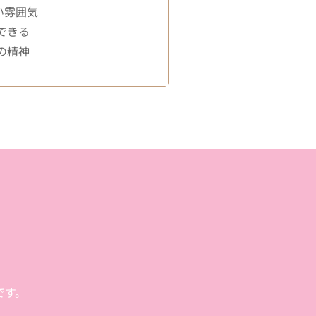
い雰囲気
できる
の精神
？
です。