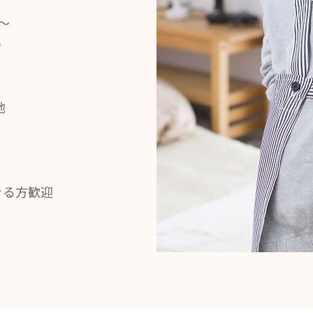
円〜
）
地
きる方歓迎