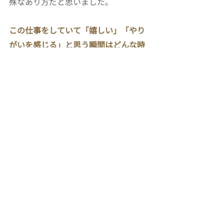
殊なあり方だと思いました。
この仕事をしていて「嬉しい」「やり
がいを感じる」と思う瞬間はどんな時
ですか？
利用者様の笑顔が見られたとき。その
方の思いを聞いて、できる事は叶えた
いです。
利用者様の人生の最期を過ごす場所で
あり、本当は家にいたいのに狭い世界
で生き抜いている寂しさ、歯がゆさ、
当たり前にできていたことがだんだん
できなくなる辛さに寄り添って関われ
ることに喜びを感じています。